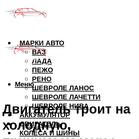
МАРКИ АВТО
ВАЗ
ЛАДА
ПЕЖО
РЕНО
Меню
ШЕВРОЛЕ ЛАНОС
ШЕВРОЛЕ ЛАЧЕТТИ
Двигатель троит на
ШЕВРОЛЕ НИВА
АККУМУЛЯТОР
холодную,
ДВИГАТЕЛЬ
КОЛЕСА И ШИНЫ