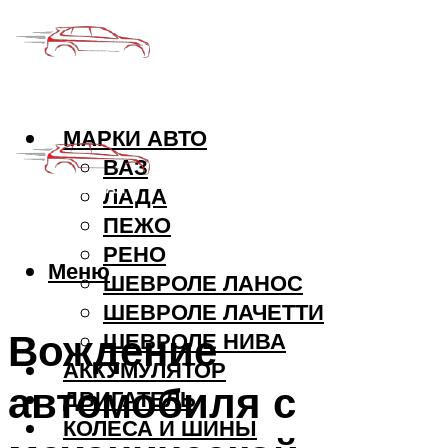
МАРКИ АВТО
ВАЗ
ЛАДА
ПЕЖО
РЕНО
Меню
ШЕВРОЛЕ ЛАНОС
ШЕВРОЛЕ ЛАЧЕТТИ
Вождение
ШЕВРОЛЕ НИВА
АККУМУЛЯТОР
автомобиля с
ДВИГАТЕЛЬ
КОЛЕСА И ШИНЫ