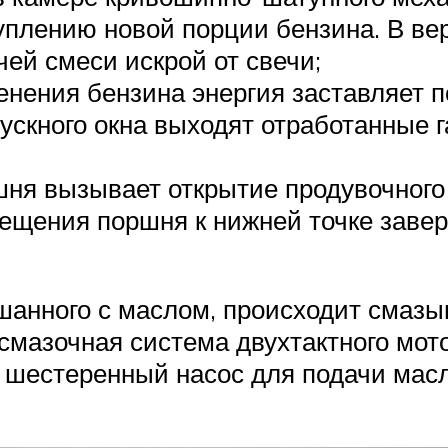
уплению новой порции бензина. В в
ей смеси искрой от свечи;
енения бензина энергия заставляет 
скного окна выходят отработанные г
я вызывает открытие продувочного 
ещения поршня к нижней точке завер
шанного с маслом, происходит смаз
 смазочная система двухтактного мот
я шестеренный насос для подачи масл