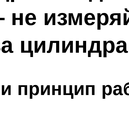
– не измеря
а цилиндра
и принцип ра