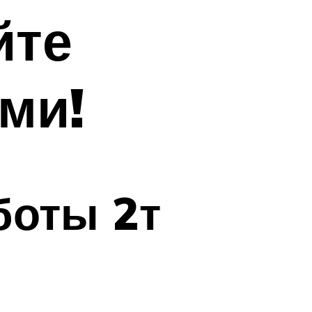
йте
ми!
боты 2т