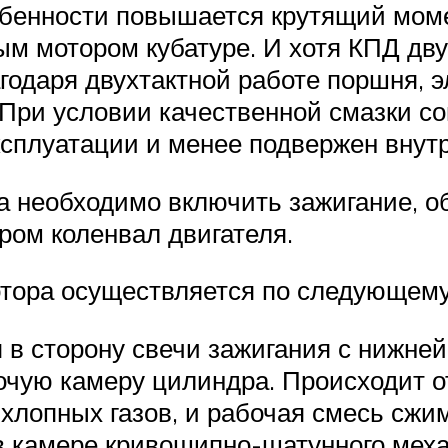
собенности повышается крутящий мом
ым мотором кубатуре. И хотя КПД дв
агодаря двухтактной работе поршня,
ри условии качественной смазки со
ксплуатации и менее подвержен внут
 необходимо включить зажигание, об
ром коленвал двигателя.
отора осуществляется по следующему
в сторону свечи зажигания с нижней 
очую камеру цилиндра. Происходит о
хлопных газов, и рабочая смесь сжим
 в камере кривошипно-шатунного мех