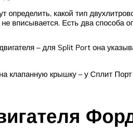
т определить, какой тип двухлитрово
 не вписывается. Есть два способа о
вигателя – для Split Port она указы
 на клапанную крышку – у Сплит Пор
вигателя Форд