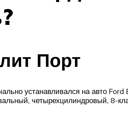
ь?
лит Порт
ачально устанавливался на авто Ford 
овальный, четырехцилиндровый, 8-к