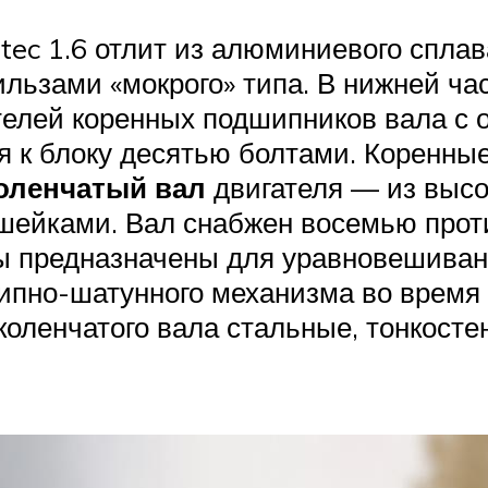
tec 1.6 отлит из алюминиевого спла
гильзами «мокрого» типа. В нижней ч
телей коренных подшипников вала с 
ся к блоку десятью болтами. Коренны
оленчатый вал
двигателя — из высок
шейками. Вал снабжен восемью прот
сы предназначены для уравновешиван
пно-шатунного механизма во время 
оленчатого вала стальные, тонкост