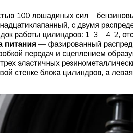
стью 100 лошадиных сил – бензиновы
надцатиклапанный, с двумя распред
ядок работы цилиндров: 1–3—4–2, от
а питания
— фазированный распреде
оробкой передач и сцеплением образу
 трех эластичных резинометаллически
вой стенке блока цилиндров, а левая