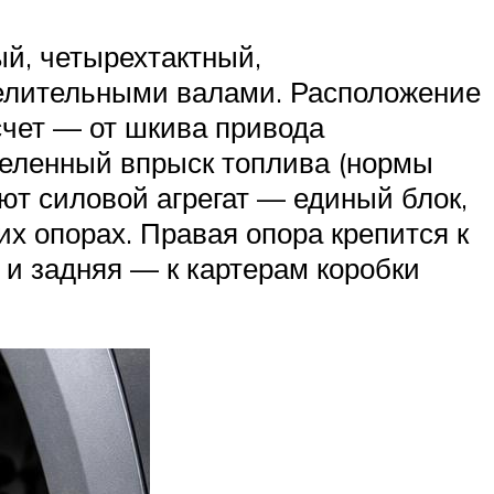
й, четырехтактный,
елительными валами. Расположение
счет — от шкива привода
ленный впрыск топлива (нормы
ют силовой агрегат — единый блок,
х опорах. Правая опора крепится к
 и задняя — к картерам коробки