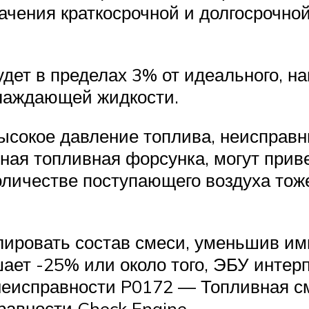
ачения краткосрочной и долгосрочно
удет в пределах 3% от идеального, н
хлаждающей жидкости.
высокое давление топлива, неисправн
ная топливная форсунка, могут приве
оличестве поступающего воздуха тож
лировать состав смеси, уменьшив им
ет -25% или около того, ЭБУ интерп
неисправности P0172 — Топливная сме
равности Check Engine.