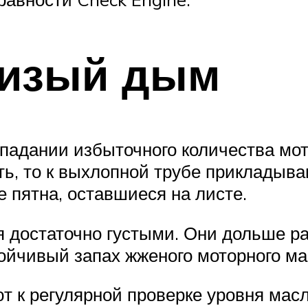
сизый дым
опадании избыточного количества мо
ить, то к выхлопной трубе прикладыв
 пятна, оставшиеся на листе.
я достаточно густыми. Они дольше р
ойчивый запах жженого моторного ма
 к регулярной проверке уровня масл