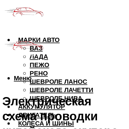
МАРКИ АВТО
ВАЗ
ЛАДА
ПЕЖО
РЕНО
Меню
ШЕВРОЛЕ ЛАНОС
ШЕВРОЛЕ ЛАЧЕТТИ
Электрическая
ШЕВРОЛЕ НИВА
АККУМУЛЯТОР
схема проводки
ДВИГАТЕЛЬ
КОЛЕСА И ШИНЫ