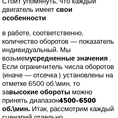
Стоит упомянуть, что каждый
двигатель имеет
свои
особенности
в работе, соответственно,
количество оборотов — показатель
индивидуальный. Мы
возьмем
усредненные значения
.
Если ограничитель числа оборотов
(иначе — отсечка ) установлены на
отметке 6500 об.\мин, то
за
высокие обороты
можно
принять диапазон
4500-6500
об.\мин.
Итак, рассмотрим каждый
сценарий отдельно.