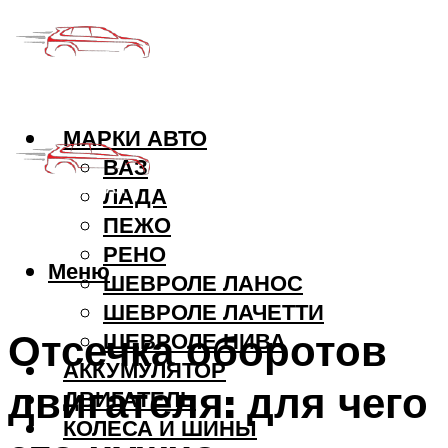
МАРКИ АВТО
ВАЗ
ЛАДА
ПЕЖО
РЕНО
Меню
ШЕВРОЛЕ ЛАНОС
ШЕВРОЛЕ ЛАЧЕТТИ
Отсечка оборотов
ШЕВРОЛЕ НИВА
АККУМУЛЯТОР
двигателя: для чего
ДВИГАТЕЛЬ
КОЛЕСА И ШИНЫ