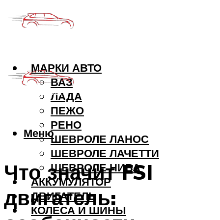
МАРКИ АВТО
ВАЗ
ЛАДА
ПЕЖО
РЕНО
Меню
ШЕВРОЛЕ ЛАНОС
ШЕВРОЛЕ ЛАЧЕТТИ
Что значит FSI
ШЕВРОЛЕ НИВА
АККУМУЛЯТОР
двигатель:
ДВИГАТЕЛЬ
КОЛЕСА И ШИНЫ