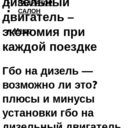
дизельный
РАДИАТОР
САЛОН
двигатель –
экономия при
Меню
каждой поездке
Гбо на дизель —
возможно ли это?
плюсы и минусы
установки гбо на
дизельный двигатель