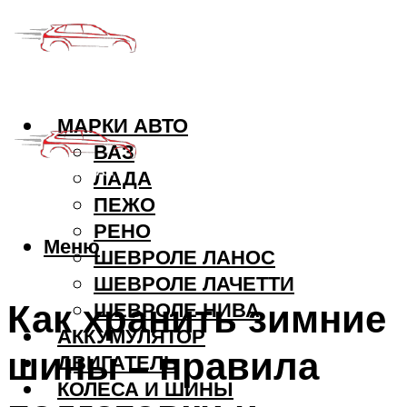
МАРКИ АВТО
ВАЗ
ЛАДА
ПЕЖО
РЕНО
Меню
ШЕВРОЛЕ ЛАНОС
ШЕВРОЛЕ ЛАЧЕТТИ
Как хранить зимние
ШЕВРОЛЕ НИВА
АККУМУЛЯТОР
шины – правила
ДВИГАТЕЛЬ
КОЛЕСА И ШИНЫ