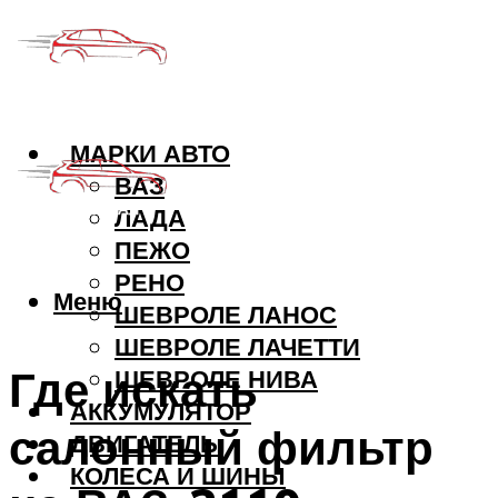
МАРКИ АВТО
ВАЗ
ЛАДА
ПЕЖО
РЕНО
Меню
ШЕВРОЛЕ ЛАНОС
ШЕВРОЛЕ ЛАЧЕТТИ
Где искать
ШЕВРОЛЕ НИВА
АККУМУЛЯТОР
салонный фильтр
ДВИГАТЕЛЬ
КОЛЕСА И ШИНЫ