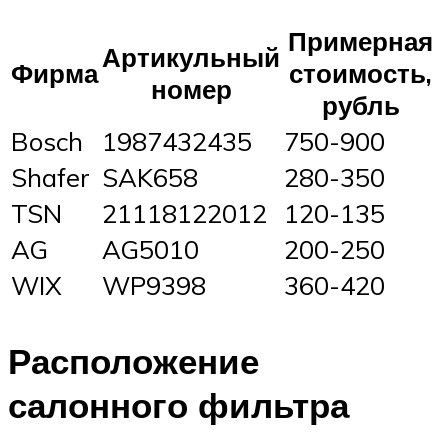
Примерная
Артикульный
Фирма
стоимость,
номер
рубль
Bosch
1987432435
750-900
Shafer
SAK658
280-350
TSN
21118122012
120-135
AG
AG5010
200-250
WIX
WP9398
360-420
Расположение
салонного фильтра