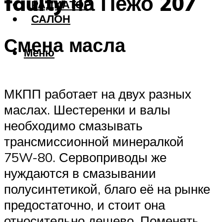
faulty на Пежо 207
РАДИАТОР
САЛОН
Смена масла
Меню
МКПП работает на двух разных
маслах. Шестеренки и валы
необходимо смазывать
трансмиссионной минералкой
75W-80. Сервоприводы же
нуждаются в смазывании
полусинтетикой, благо её на рынке
предостаточно, и стоит она
относительно дешево. Поменять