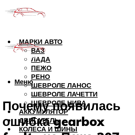
МАРКИ АВТО
ВАЗ
ЛАДА
ПЕЖО
РЕНО
Меню
ШЕВРОЛЕ ЛАНОС
ШЕВРОЛЕ ЛАЧЕТТИ
Почему появилась
ШЕВРОЛЕ НИВА
АККУМУЛЯТОР
ошибка gearbox
ДВИГАТЕЛЬ
КОЛЕСА И ШИНЫ