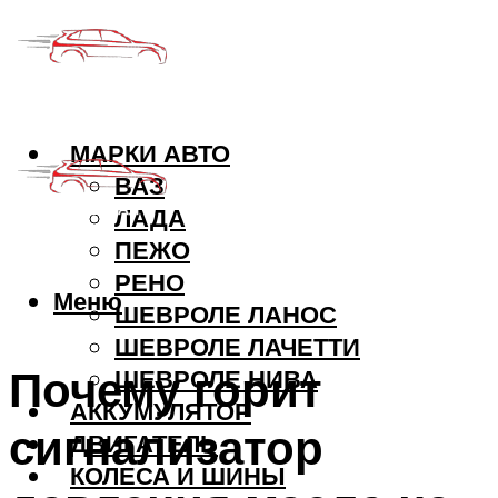
МАРКИ АВТО
ВАЗ
ЛАДА
ПЕЖО
РЕНО
Меню
ШЕВРОЛЕ ЛАНОС
ШЕВРОЛЕ ЛАЧЕТТИ
Почему горит
ШЕВРОЛЕ НИВА
АККУМУЛЯТОР
сигнализатор
ДВИГАТЕЛЬ
КОЛЕСА И ШИНЫ