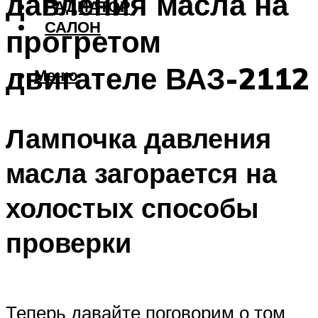
давления масла на
РАДИАТОР
САЛОН
прогретом
двигателе ВАЗ-2112
Меню
Лампочка давления
масла загорается на
холостых способы
проверки
Теперь давайте поговорим о том