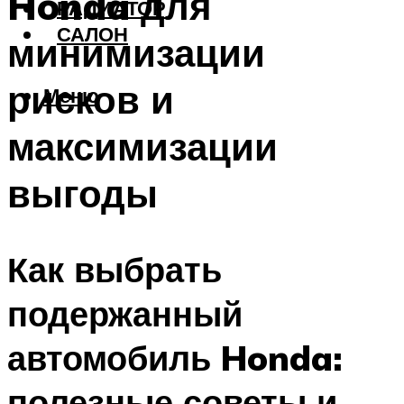
Honda для
РАДИАТОР
САЛОН
минимизации
рисков и
Меню
максимизации
выгоды
Как выбрать
подержанный
автомобиль Honda:
полезные советы и