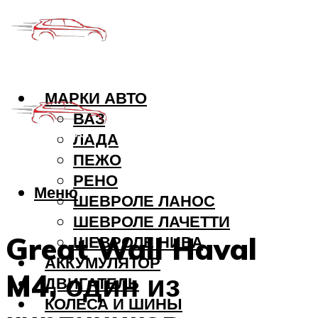
МАРКИ АВТО
ВАЗ
ЛАДА
ПЕЖО
РЕНО
Меню
ШЕВРОЛЕ ЛАНОС
ШЕВРОЛЕ ЛАЧЕТТИ
Great Wall Haval
ШЕВРОЛЕ НИВА
АККУМУЛЯТОР
M4, один из
ДВИГАТЕЛЬ
КОЛЕСА И ШИНЫ