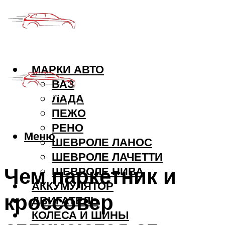
МАРКИ АВТО
ВАЗ
ЛАДА
ПЕЖО
РЕНО
Меню
ШЕВРОЛЕ ЛАНОС
ШЕВРОЛЕ ЛАЧЕТТИ
Чем паркетник и
ШЕВРОЛЕ НИВА
АККУМУЛЯТОР
кроссовер
ДВИГАТЕЛЬ
КОЛЕСА И ШИНЫ