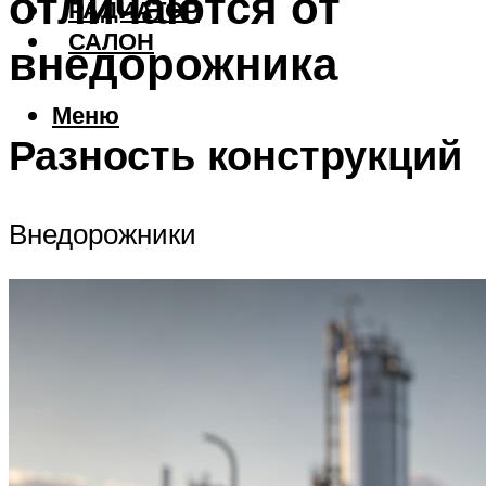
отличаются от
РАДИАТОР
САЛОН
внедорожника
Меню
Разность конструкций
Внедорожники