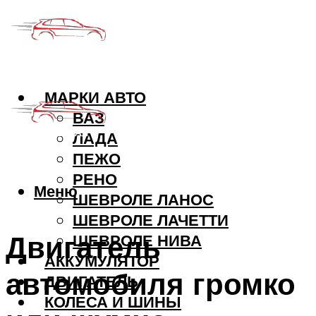
МАРКИ АВТО
ВАЗ
ЛАДА
ПЕЖО
РЕНО
Меню
ШЕВРОЛЕ ЛАНОС
ШЕВРОЛЕ ЛАЧЕТТИ
Двигатель
ШЕВРОЛЕ НИВА
АККУМУЛЯТОР
автомобиля громко
ДВИГАТЕЛЬ
КОЛЕСА И ШИНЫ