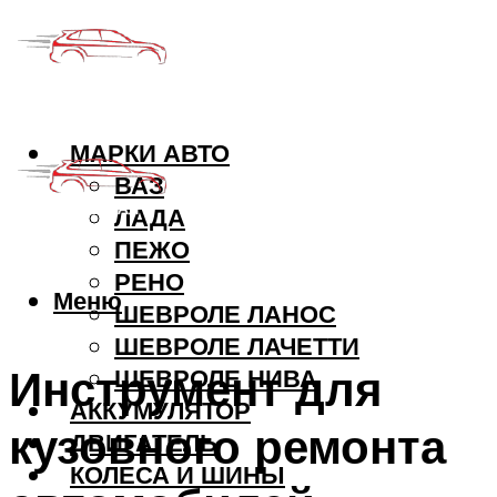
МАРКИ АВТО
ВАЗ
ЛАДА
ПЕЖО
РЕНО
Меню
ШЕВРОЛЕ ЛАНОС
ШЕВРОЛЕ ЛАЧЕТТИ
Инструмент для
ШЕВРОЛЕ НИВА
АККУМУЛЯТОР
кузовного ремонта
ДВИГАТЕЛЬ
КОЛЕСА И ШИНЫ