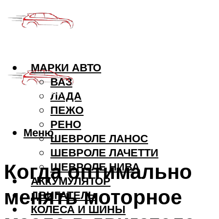
МАРКИ АВТО
ВАЗ
ЛАДА
ПЕЖО
РЕНО
Меню
ШЕВРОЛЕ ЛАНОС
ШЕВРОЛЕ ЛАЧЕТТИ
Когда оптимально
ШЕВРОЛЕ НИВА
АККУМУЛЯТОР
менять моторное
ДВИГАТЕЛЬ
КОЛЕСА И ШИНЫ