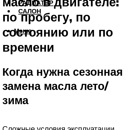
масло в двигателе:
РАДИАТОР
САЛОН
по пробегу, по
состоянию или по
Меню
времени
Когда нужна сезонная
замена масла лето/
зима
Сложные условия эксплуатации