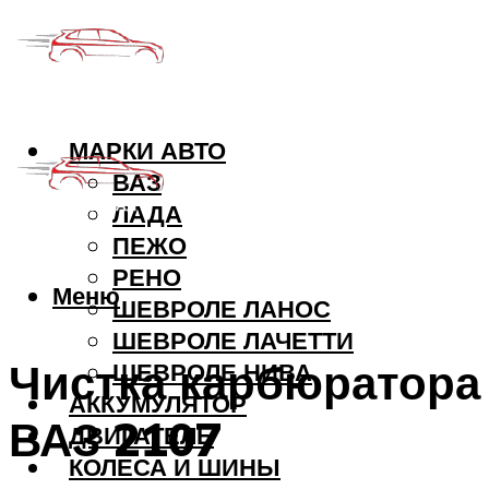
МАРКИ АВТО
ВАЗ
ЛАДА
ПЕЖО
РЕНО
Меню
ШЕВРОЛЕ ЛАНОС
ШЕВРОЛЕ ЛАЧЕТТИ
Чистка карбюратора
ШЕВРОЛЕ НИВА
АККУМУЛЯТОР
ВАЗ 2107
ДВИГАТЕЛЬ
КОЛЕСА И ШИНЫ