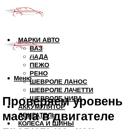
МАРКИ АВТО
ВАЗ
ЛАДА
ПЕЖО
РЕНО
Меню
ШЕВРОЛЕ ЛАНОС
ШЕВРОЛЕ ЛАЧЕТТИ
Проверяем уровень
ШЕВРОЛЕ НИВА
АККУМУЛЯТОР
масла в двигателе
ДВИГАТЕЛЬ
КОЛЕСА И ШИНЫ