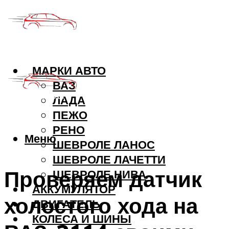
МАРКИ АВТО
ВАЗ
ЛАДА
ПЕЖО
РЕНО
Меню
ШЕВРОЛЕ ЛАНОС
ШЕВРОЛЕ ЛАЧЕТТИ
Проверяем датчик
ШЕВРОЛЕ НИВА
АККУМУЛЯТОР
холостого хода на
ДВИГАТЕЛЬ
КОЛЕСА И ШИНЫ