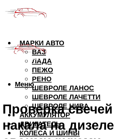
МАРКИ АВТО
ВАЗ
ЛАДА
ПЕЖО
РЕНО
Меню
ШЕВРОЛЕ ЛАНОС
ШЕВРОЛЕ ЛАЧЕТТИ
Проверка свечей
ШЕВРОЛЕ НИВА
АККУМУЛЯТОР
накала на дизеле
ДВИГАТЕЛЬ
КОЛЕСА И ШИНЫ