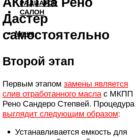
АКПП на Рено
РАДИАТОР
САЛОН
Дастер
самостоятельно
Меню
Второй этап
Первым этапом
замены является
слив отработанного масла
с МКПП
Рено Сандеро Степвей. Процедура
выглядит следующим образом
:
Устанавливается емкость для