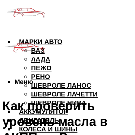
МАРКИ АВТО
ВАЗ
ЛАДА
ПЕЖО
РЕНО
Меню
ШЕВРОЛЕ ЛАНОС
ШЕВРОЛЕ ЛАЧЕТТИ
Как проверить
ШЕВРОЛЕ НИВА
АККУМУЛЯТОР
уровень масла в
ДВИГАТЕЛЬ
КОЛЕСА И ШИНЫ