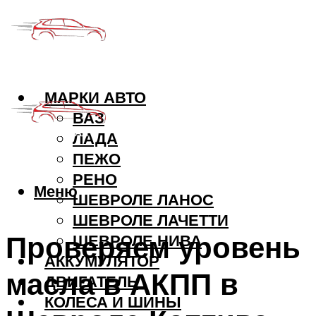
МАРКИ АВТО
ВАЗ
ЛАДА
ПЕЖО
РЕНО
Меню
ШЕВРОЛЕ ЛАНОС
ШЕВРОЛЕ ЛАЧЕТТИ
Проверяем уровень
ШЕВРОЛЕ НИВА
АККУМУЛЯТОР
масла в АКПП в
ДВИГАТЕЛЬ
КОЛЕСА И ШИНЫ