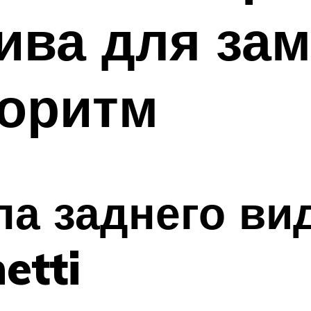
ива для зам
горитм
ла заднего ви
etti