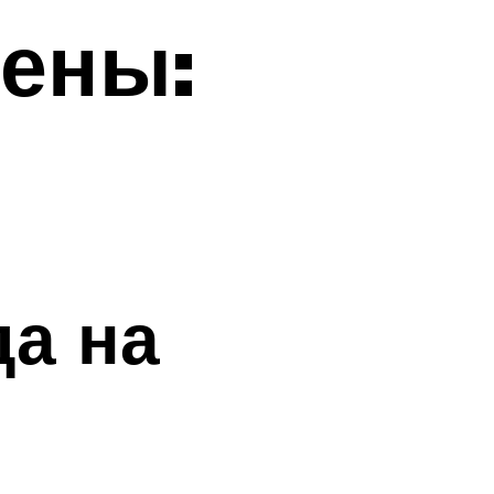
ены:
да на