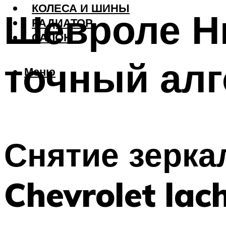
КОЛЕСА И ШИНЫ
Шевроле Н
РАДИАТОР
САЛОН
точный ал
Меню
Снятие зерка
Chevrolet lach