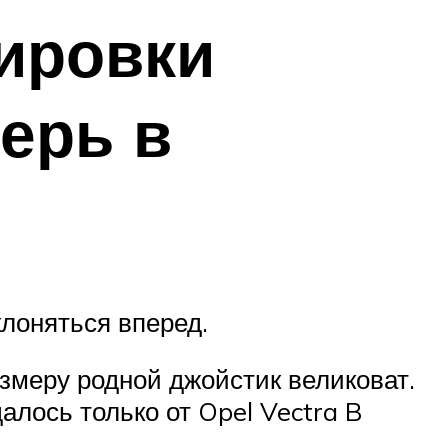
лировки
ерь в
лоняться вперед.
змеру родной джойстик великоват.
алось только от Opel Vectra B