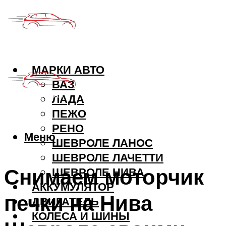
МАРКИ АВТО
ВАЗ
ЛАДА
ПЕЖО
РЕНО
Меню
ШЕВРОЛЕ ЛАНОС
ШЕВРОЛЕ ЛАЧЕТТИ
Снимаем моторчик
ШЕВРОЛЕ НИВА
АККУМУЛЯТОР
печки на Нива
ДВИГАТЕЛЬ
КОЛЕСА И ШИНЫ