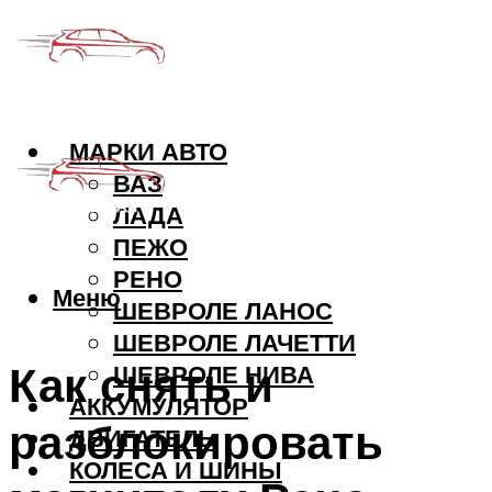
МАРКИ АВТО
ВАЗ
ЛАДА
ПЕЖО
РЕНО
Меню
ШЕВРОЛЕ ЛАНОС
ШЕВРОЛЕ ЛАЧЕТТИ
Как снять и
ШЕВРОЛЕ НИВА
АККУМУЛЯТОР
разблокировать
ДВИГАТЕЛЬ
КОЛЕСА И ШИНЫ