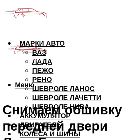
МАРКИ АВТО
ВАЗ
ЛАДА
ПЕЖО
РЕНО
Меню
ШЕВРОЛЕ ЛАНОС
ШЕВРОЛЕ ЛАЧЕТТИ
Снимаем обшивку
ШЕВРОЛЕ НИВА
АККУМУЛЯТОР
передней двери
ДВИГАТЕЛЬ
КОЛЕСА И ШИНЫ