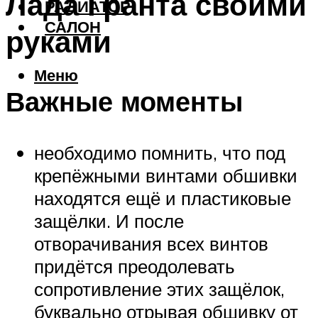
Лада Гранта своими
РАДИАТОР
САЛОН
руками
Меню
Важные моменты
необходимо помнить, что под
крепёжными винтами обшивки
находятся ещё и пластиковые
защёлки. И после
отворачивания всех винтов
придётся преодолевать
сопротивление этих защёлок,
буквально отрывая обшивку от