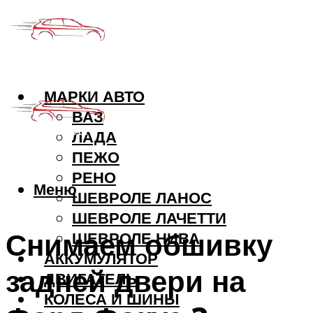
МАРКИ АВТО
ВАЗ
ЛАДА
ПЕЖО
РЕНО
Меню
ШЕВРОЛЕ ЛАНОС
ШЕВРОЛЕ ЛАЧЕТТИ
Снимаем обшивку
ШЕВРОЛЕ НИВА
АККУМУЛЯТОР
задней двери на
ДВИГАТЕЛЬ
КОЛЕСА И ШИНЫ