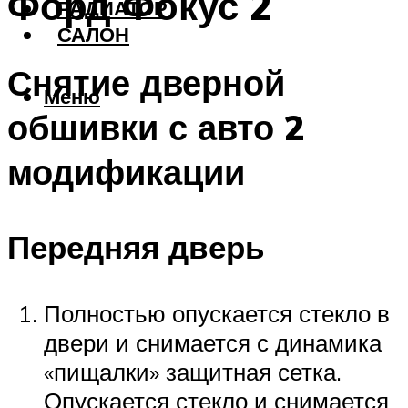
Форд Фокус 2
РАДИАТОР
САЛОН
Снятие дверной
Меню
обшивки с авто 2
модификации
Передняя дверь
Полностью опускается стекло в
двери и снимается с динамика
«пищалки» защитная сетка.
Опускается стекло и снимается