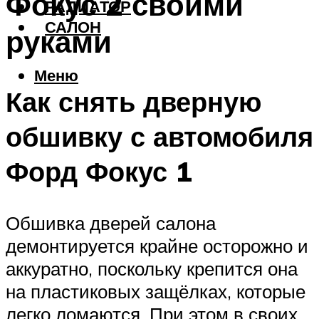
Фокус 2 своими
РАДИАТОР
САЛОН
руками
Меню
Как снять дверную
обшивку с автомобиля
Форд Фокус 1
Обшивка дверей салона
демонтируется крайне осторожно и
аккуратно, поскольку крепится она
на пластиковых защёлках, которые
легко ломаются. При этом в своих