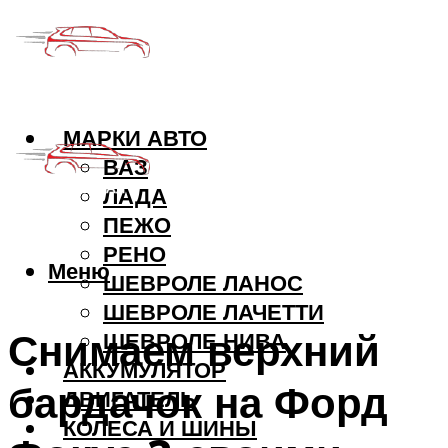
МАРКИ АВТО
ВАЗ
ЛАДА
ПЕЖО
РЕНО
Меню
ШЕВРОЛЕ ЛАНОС
ШЕВРОЛЕ ЛАЧЕТТИ
Снимаем верхний
ШЕВРОЛЕ НИВА
АККУМУЛЯТОР
бардачок на Форд
ДВИГАТЕЛЬ
КОЛЕСА И ШИНЫ