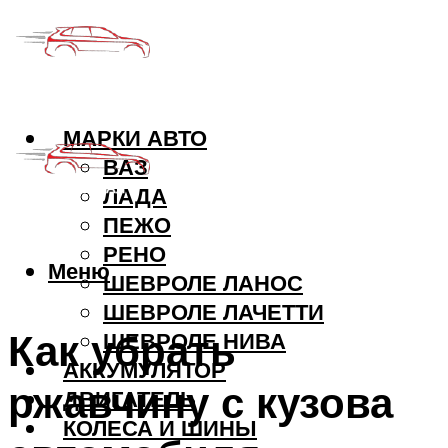
МАРКИ АВТО
ВАЗ
ЛАДА
ПЕЖО
РЕНО
Меню
ШЕВРОЛЕ ЛАНОС
ШЕВРОЛЕ ЛАЧЕТТИ
Как убрать
ШЕВРОЛЕ НИВА
АККУМУЛЯТОР
ржавчину с кузова
ДВИГАТЕЛЬ
КОЛЕСА И ШИНЫ