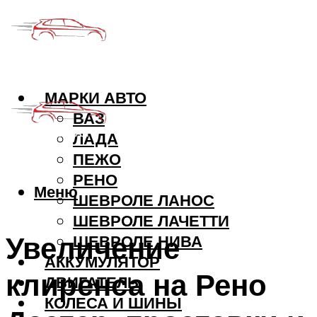
МАРКИ АВТО
ВАЗ
ЛАДА
ПЕЖО
РЕНО
Меню
ШЕВРОЛЕ ЛАНОС
ШЕВРОЛЕ ЛАЧЕТТИ
Увеличение
ШЕВРОЛЕ НИВА
АККУМУЛЯТОР
клиренса на Рено
ДВИГАТЕЛЬ
КОЛЕСА И ШИНЫ