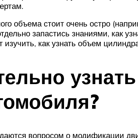
ертам.
го объема стоит очень остро (напри
 отдельно запастись знаниями, как у
т изучить, как узнать объем цилиндр
тельно узнат
томобиля?
даются вопросом о модификации двига