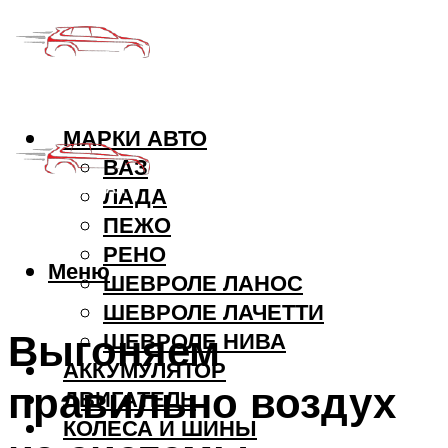
МАРКИ АВТО
ВАЗ
ЛАДА
ПЕЖО
РЕНО
Меню
ШЕВРОЛЕ ЛАНОС
ШЕВРОЛЕ ЛАЧЕТТИ
Выгоняем
ШЕВРОЛЕ НИВА
АККУМУЛЯТОР
правильно воздух
ДВИГАТЕЛЬ
КОЛЕСА И ШИНЫ