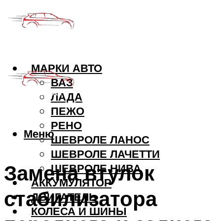
МАРКИ АВТО
ВАЗ
ЛАДА
ПЕЖО
РЕНО
Меню
ШЕВРОЛЕ ЛАНОС
ШЕВРОЛЕ ЛАЧЕТТИ
Замена втулок
ШЕВРОЛЕ НИВА
АККУМУЛЯТОР
стабилизатора
ДВИГАТЕЛЬ
КОЛЕСА И ШИНЫ