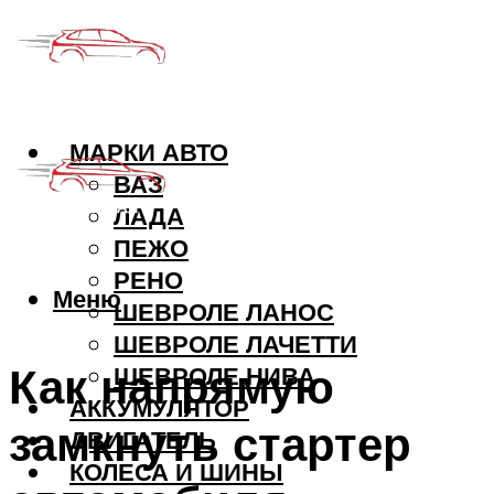
МАРКИ АВТО
ВАЗ
ЛАДА
ПЕЖО
РЕНО
Меню
ШЕВРОЛЕ ЛАНОС
ШЕВРОЛЕ ЛАЧЕТТИ
Как напрямую
ШЕВРОЛЕ НИВА
АККУМУЛЯТОР
замкнуть стартер
ДВИГАТЕЛЬ
КОЛЕСА И ШИНЫ