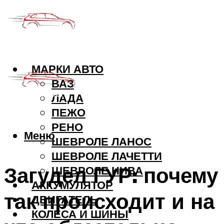
МАРКИ АВТО
ВАЗ
ЛАДА
ПЕЖО
РЕНО
Меню
ШЕВРОЛЕ ЛАНОС
ШЕВРОЛЕ ЛАЧЕТТИ
Загудел ГУР: почему
ШЕВРОЛЕ НИВА
АККУМУЛЯТОР
так происходит и на
ДВИГАТЕЛЬ
КОЛЕСА И ШИНЫ