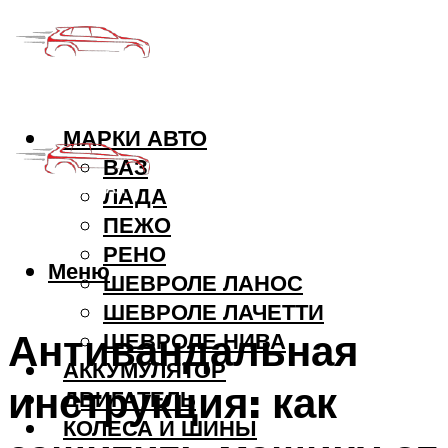
МАРКИ АВТО
ВАЗ
ЛАДА
ПЕЖО
РЕНО
Меню
ШЕВРОЛЕ ЛАНОС
ШЕВРОЛЕ ЛАЧЕТТИ
Антивандальная
ШЕВРОЛЕ НИВА
АККУМУЛЯТОР
инструкция: как
ДВИГАТЕЛЬ
КОЛЕСА И ШИНЫ