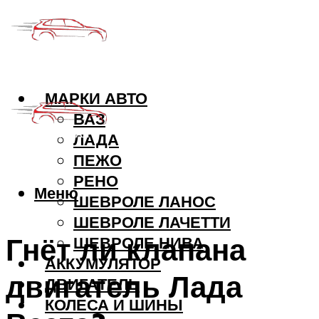
МАРКИ АВТО
ВАЗ
ЛАДА
ПЕЖО
РЕНО
Меню
ШЕВРОЛЕ ЛАНОС
ШЕВРОЛЕ ЛАЧЕТТИ
Гнёт ли клапана
ШЕВРОЛЕ НИВА
АККУМУЛЯТОР
двигатель Лада
ДВИГАТЕЛЬ
КОЛЕСА И ШИНЫ