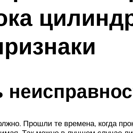
ока цилинд
признаки
ь неисправнос
олжно. Прошли те времена, когда пр
днимая. Так можно в лучшем случае л