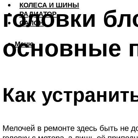
КОЛЕСА И ШИНЫ
головки бл
РАДИАТОР
САЛОН
основные 
Меню
Как устранит
Мелочей в ремонте здесь быть не д
головку с мотора, а лишь её припо