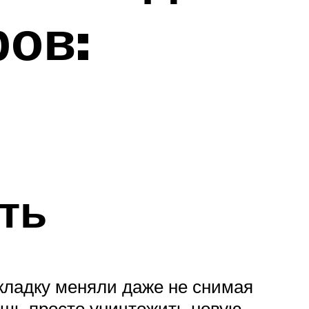
ров:
ть
окладку меняли даже не снимая
ишь просто уничтожить новую