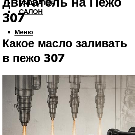
двигатель на Пежо
РАДИАТОР
САЛОН
307
Меню
Какое масло заливать
в пежо 307