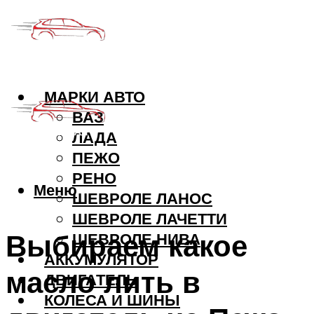
МАРКИ АВТО
ВАЗ
ЛАДА
ПЕЖО
РЕНО
Меню
ШЕВРОЛЕ ЛАНОС
ШЕВРОЛЕ ЛАЧЕТТИ
Выбираем какое
ШЕВРОЛЕ НИВА
АККУМУЛЯТОР
масло лить в
ДВИГАТЕЛЬ
КОЛЕСА И ШИНЫ