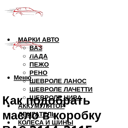
МАРКИ АВТО
ВАЗ
ЛАДА
ПЕЖО
РЕНО
Меню
ШЕВРОЛЕ ЛАНОС
ШЕВРОЛЕ ЛАЧЕТТИ
Как подобрать
ШЕВРОЛЕ НИВА
АККУМУЛЯТОР
масло в коробку
ДВИГАТЕЛЬ
КОЛЕСА И ШИНЫ