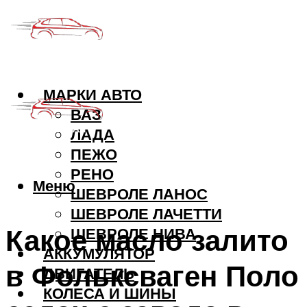
МАРКИ АВТО
ВАЗ
ЛАДА
ПЕЖО
РЕНО
Меню
ШЕВРОЛЕ ЛАНОС
ШЕВРОЛЕ ЛАЧЕТТИ
Какое масло залито
ШЕВРОЛЕ НИВА
АККУМУЛЯТОР
в Фольксваген Поло
ДВИГАТЕЛЬ
КОЛЕСА И ШИНЫ