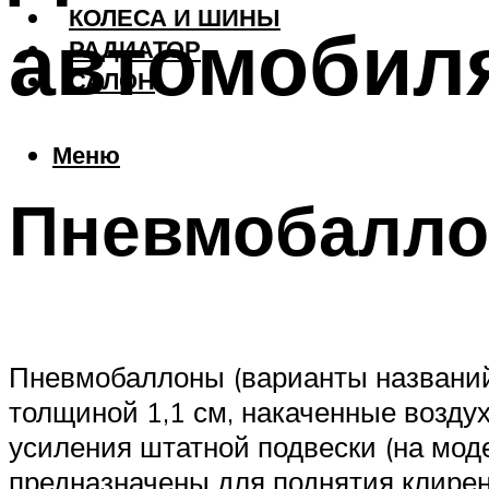
КОЛЕСА И ШИНЫ
автомобил
РАДИАТОР
САЛОН
Меню
Пневмобалл
Пневмобаллоны (варианты названий
толщиной 1,1 см, накаченные возду
усиления штатной подвески (на мод
предназначены для поднятия клирен