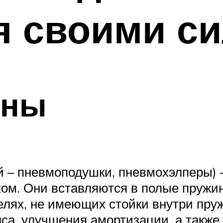
я своими с
оны
 – пневмоподушки, пневмохэлперы) –
хом. Они вставляются в полые пружи
елях, не имеющих стойки внутри пруж
са, улучшения амортизации, а также