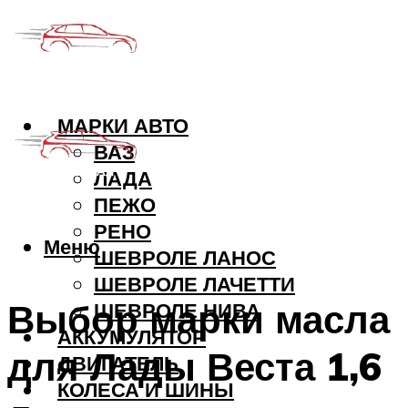
МАРКИ АВТО
ВАЗ
ЛАДА
ПЕЖО
РЕНО
Меню
ШЕВРОЛЕ ЛАНОС
ШЕВРОЛЕ ЛАЧЕТТИ
Выбор марки масла
ШЕВРОЛЕ НИВА
АККУМУЛЯТОР
для Лады Веста 1,6
ДВИГАТЕЛЬ
КОЛЕСА И ШИНЫ