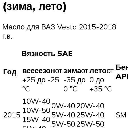
(зима, лето)
Масло для ВАЗ Vesta 2015-2018
г.в.
Вязкость SAE
Бе
всесезон
от
зима
от
лето
от
Год
AP
+25 до -25
-35 до
0 до
°C
0 °C
+35 °C
10W-40
0W-40
20W-40
10W-50
2015
5W-40
25W-40
SM
15W-40
5W-50
25W-50