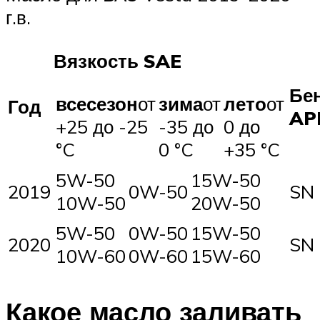
г.в.
Вязкость SAE
Бе
всесезон
от
зима
от
лето
от
Год
AP
+25 до -25
-35 до
0 до
°C
0 °C
+35 °C
5W-50
15W-50
2019
0W-50
SN
10W-50
20W-50
5W-50
0W-50
15W-50
2020
SN
10W-60
0W-60
15W-60
Какое масло заливать