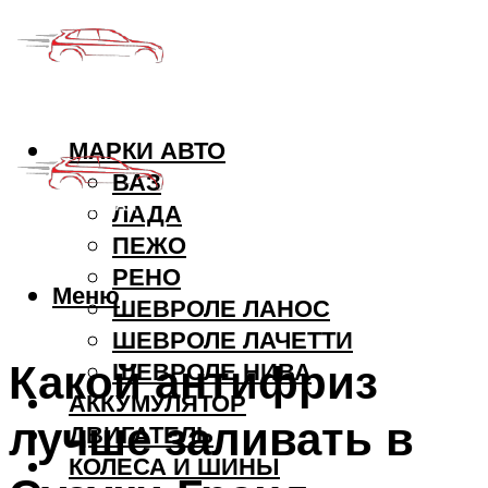
МАРКИ АВТО
ВАЗ
ЛАДА
ПЕЖО
РЕНО
Меню
ШЕВРОЛЕ ЛАНОС
ШЕВРОЛЕ ЛАЧЕТТИ
Какой антифриз
ШЕВРОЛЕ НИВА
АККУМУЛЯТОР
лучше заливать в
ДВИГАТЕЛЬ
КОЛЕСА И ШИНЫ