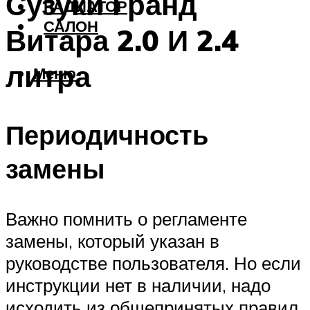
Сузуки Гранд
РАДИАТОР
САЛОН
Витара 2.0 И 2.4
литра
Меню
Периодичность
замены
Важно помнить о регламенте
замены, который указан в
руководстве пользователя. Но если
инструкции нет в наличии, надо
исходить из общепринятых правил.