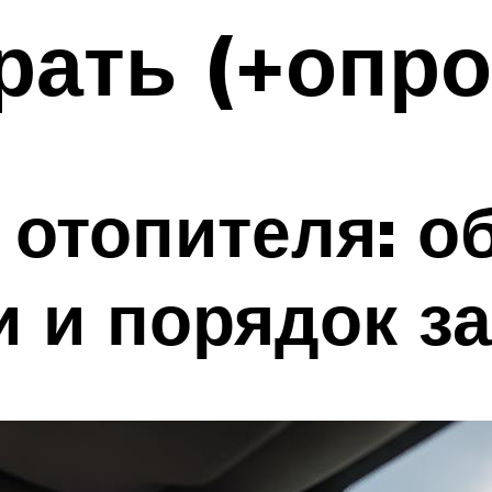
ать (+опро
 отопителя: о
и и порядок з