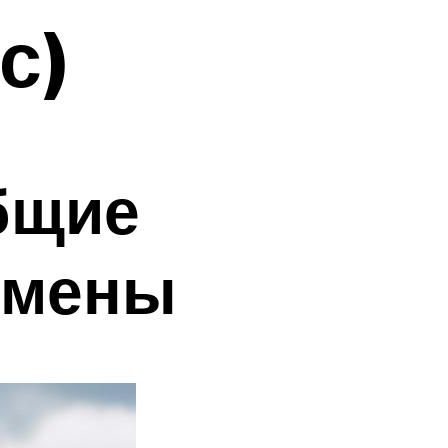
с)
бщие
амены