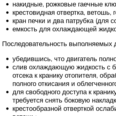
накидные, рожковые гаечные клю
крестовидная отвертка, ветошь, 
кран печки и два патрубка (для с
емкость для охлаждающей жидко
Последовательность выполняемых д
убедившись, что двигатель полно
слив охлаждающую жидкость с бл
отсека к кранику отопителя, об
полного откисания и облегченног
для свободного доступа к краник
требуется снять боковую накладк
крестообразной отверткой ослаб