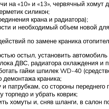
чи на «10» и «13», червячный хомут 
герметик силикон;
оединения крана и радиатора);
сти и необходимый объем новой для
ействий по замене краника отопител
стью остыл, установить автомобиль 
ока ДВС, радиатора охлаждения и п
работать гайки шпилек WD-40 (средст
о демонтажа краника;
у и патрубкам, со стороны переднего
у торпедо и убрать коврик;
ить хомуты и, сняв шланги, в салон 