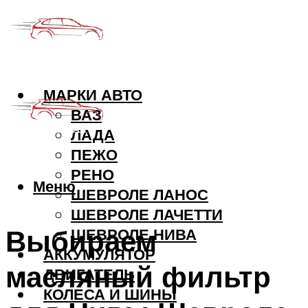
МАРКИ АВТО
ВАЗ
ЛАДА
ПЕЖО
РЕНО
Меню
ШЕВРОЛЕ ЛАНОС
ШЕВРОЛЕ ЛАЧЕТТИ
Выбираем
ШЕВРОЛЕ НИВА
АККУМУЛЯТОР
масляный фильтр
ДВИГАТЕЛЬ
КОЛЕСА И ШИНЫ