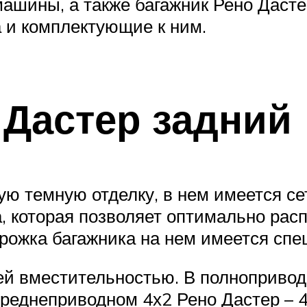
машины, а также багажник Рено Даст
 и комплектующие к ним.
 Дастер задний
ую темную отделку, в нем имеется се
а, которая позволяет оптимально ра
рожка багажника на нем имеется спе
ей вместительностью. В полноприво
ереднеприводном 4х2 Рено Дастер – 